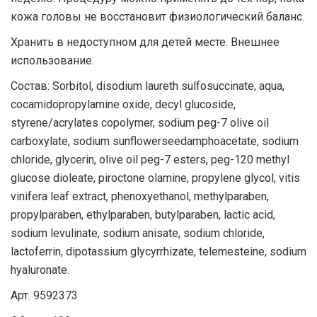
кожа головы не восстановит физиологический баланс.
Хранить в недоступном для детей месте. Внешнее
использование.
Состав: Sorbitol, disodium laureth sulfosuccinate, aqua,
cocamidopropylamine oxide, decyl glucoside,
styrene/acrylates copolymer, sodium peg-7 olive oil
carboxylate, sodium sunflowerseedamphoacetate, sodium
chloride, glycerin, olive oil peg-7 esters, peg-120 methyl
glucose dioleate, piroctone olamine, propylene glycol, vitis
vinifera leaf extract, phenoxyethanol, methylparaben,
propylparaben, ethylparaben, butylparaben, lactic acid,
sodium levulinate, sodium anisate, sodium chloride,
lactoferrin, dipotassium glycyrrhizate, telemesteine, sodium
hyaluronate.
Арт. 9592373